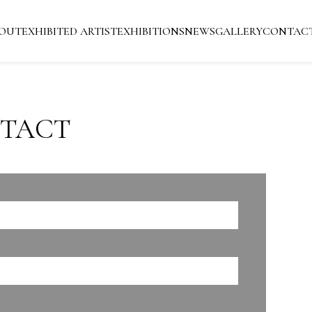
OUT
EXHIBITED ARTIST
EXHIBITIONS
NEWS
GALLERY
CONTAC
TACT