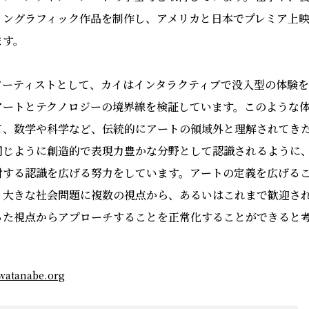
ョングラフィック作品を制作し、アメリカと日本でプレミア上
ます。
アーティストとして、カイはインタラクティブで没入型の体験
アートとテクノロジーの境界線を検証しています。このような
て、数学や科学など、伝統的にアートの領域外と理解されてき
同じように創造的で表現力豊かな分野として認識されるように
対する認識を広げる努力をしています。アートの定義を広げる
り大きな社会問題に複数の視点から、あるいはこれまで歓迎さ
った視点からアプローチすることを正常化することができると
。
iwatanabe.org