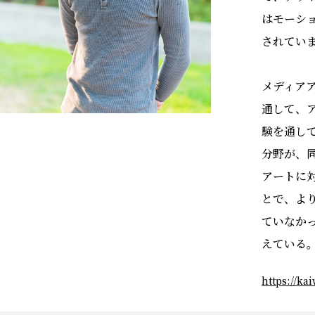
はモーシ
されてい
メディア
通して、
験を通し
分野が、
アートに
とで、よ
ていなか
えている
https://ka