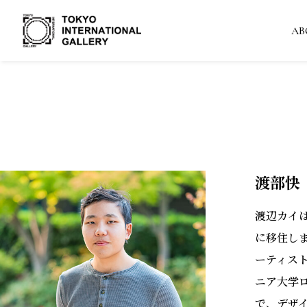
AB
渡部快
渡辺カイは
に移住し
ーティス
ニア大学ロ
で、デザ