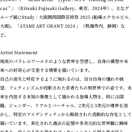
car.” 」（Ritsuki Fujisaki Gallery、東京、2024年）。主なグ
ループ展にStudy：大阪関西国際芸術祭 2025 (船場エクセルビル,
大阪)、「ATAMI ART GRANT 2024 」（熱海市内、静岡）な
ど。
Artist Statement
現実のパラレルワールドのような世界を空想し、自身の郷愁や未
来への好奇心が交差する情景を描いています。
自己の消失と呼応するように現れるのは、自分自身の憧れや欲
望、フェティシズムが投影された若者たちの別世界での姿です。未
来を内包する未知の象徴として描かれる登場人物を、時には国
籍、ジェンダー、リアルとバーチャル、2次元と3次元の境界を溶
かし、特定のアイデンティティから解放された流動的な存在として
描いています。美化された過去の記憶や多次元的な世界観に興味
があり、自らの人生を新たなフィクションとして捉え直す試み