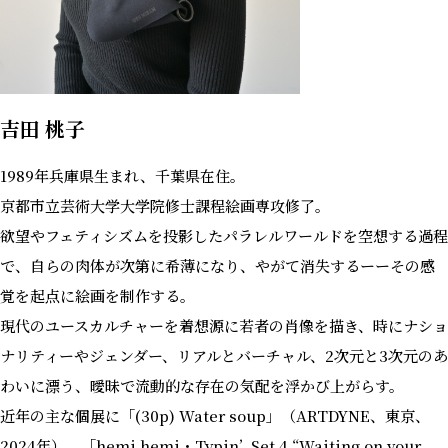
吉田 桃子
1989年兵庫県生まれ、千葉県在住。
京都市立芸術大学大学院修士課程絵画専攻修了。
欲望やフェティシズムを投影したパラレルワールドを空想する過程
で、自らの肉体が次第に希薄になり、やがて消失するーーその感
覚を起点に絵画を制作する。
現代のユースカルチャーを着想源に若者の肖像を描き、時にナショ
ナリティーやジェンダー、リアルとバーチャル、2次元と3次元のあ
わいに漂う、曖昧で流動的な存在の気配を浮かび上がらす。
近年の主な個展に「(30p) Water soup」（ARTDYNE、東京、
2024年）、「hemi hemi・Typin’, Set 4 “Waiting on your