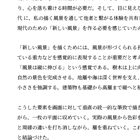
り、⼼を落ち着ける時間が必要だ。そして、⽬に⾒え
代 に、私の描く⾵景を通して他者と繋がる体験を共
現代のための「新しい⾵景」を作る必要を感じていた
「新しい⾵景」を描くためには、⾵景が形づくられる
ている重⼒などを感覚的に表現することが重要だと考
「⾵景は縦に伸びる」という感覚である。樹⽊は上に
⾃然の景⾊を完成させる。地層や海は深く世界を⽀え
⼩ささを強調する。建築物も基礎から⾼層まで縦へと
こうした要素を画⾯に対して垂直の統⼀的な筆致で描
がら、⼀枚の平⾯に収めていく。実際の⾵景から⾊彩
と周縁の違いを打ち消しながら、層を重ねていく。こ
と結論づけた。