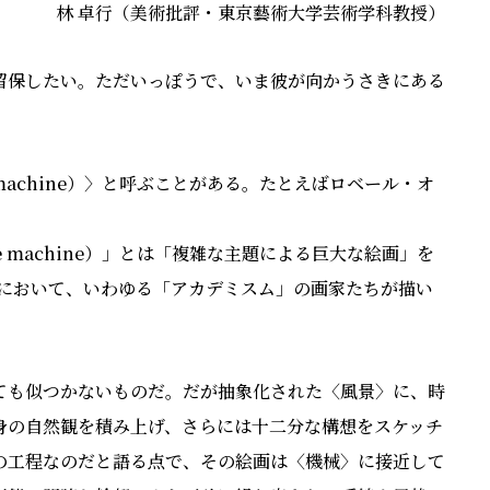
林 卓⾏（美術批評・東京藝術⼤学芸術学科教授）
留保したい。ただいっぽうで、いま彼が向かうさきにある
achine）〉と呼ぶことがある。たとえばロベール・オ
e machine）」とは「複雑な主題による巨⼤な絵画」を
ンスにおいて、いわゆる「アカデミスム」の画家たちが描い
ても似つかないものだ。だが抽象化された〈⾵景〉に、時
⾝の⾃然観を積み上げ、さらには⼗⼆分な構想をスケッチ
の⼯程なのだと語る点で、その絵画は〈機械〉に接近して