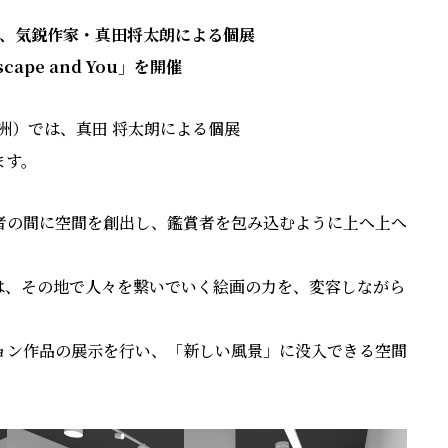
Gallery、気鋭作家・真⽥将太朗による個展
scape and You」を開催
品川・天王洲）では、真⽥ 将太朗による個展
します。
者の間に空間を創出し、鑑賞者を包み込むように上へ上へ
。
は、その地で⼈々を繋いでいく絵画の⼒を、変容しながら
ョン作品の展⽰を⾏い、「新しい⾵景」に没⼊できる空間