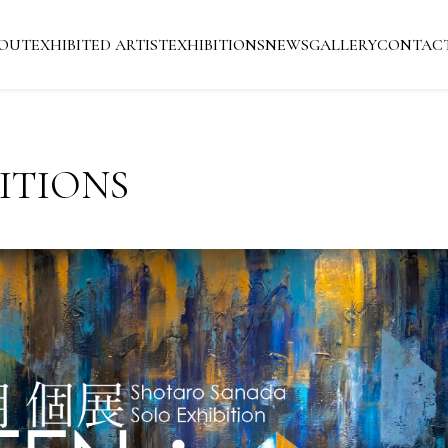
OUT
EXHIBITED ARTIST
EXHIBITIONS
NEWS
GALLERY
CONTAC
ITIONS