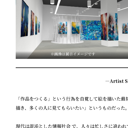
※画像は展示イメージです
―Artist 
「作品をつくる」という⾏為を⾃覚して絵を描いた最
描き、多くの⼈に⾒てもらいたい」というものだった
現代は混沌とした情報社会 で、⼈々は忙しさに追わ