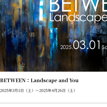
BETWEEN：Landscape and You
2025年3⽉1⽇（⼟）〜2025年4⽉26⽇（⼟）