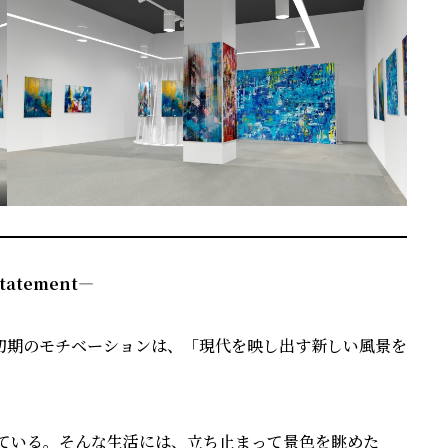
Statement―
初期のモチベーションは、「現代を映し出す新しい⾵景を
。
れている。そんな⽣活には、⽴ち⽌まって景⾊を眺めた