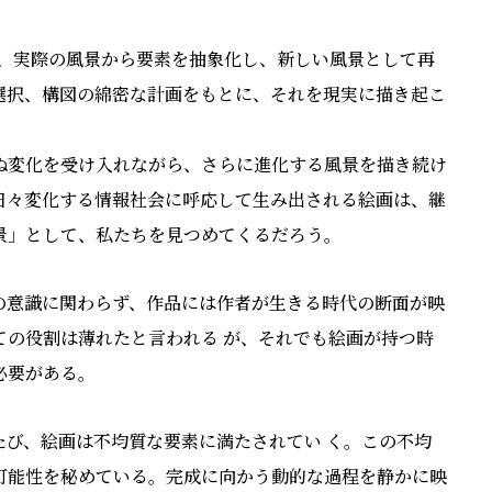
群は、実際の⾵景から要素を抽象化し、新しい⾵景として再
選択、構図の綿密な計画をもとに、それを現実に描き起こ
ぬ変化を受け⼊れながら、さらに進化する⾵景を描き続け
⽇々変化する情報社会に呼応して⽣み出される絵画は、継
景」として、私たちを⾒つめてくるだろう。
の意識に関わらず、作品には作者が⽣きる時代の断⾯が映
ての役割は薄れたと⾔われる が、それでも絵画が持つ時
必要がある。
び、絵画は不均質な要素に満たされてい く。この不均
可能性を秘めている。完成に向かう動的な過程を静かに映