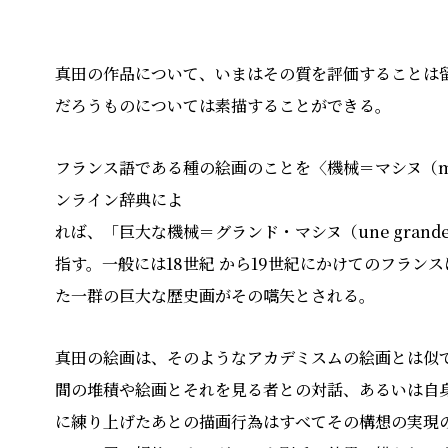
真⽥の作品について、いまはその質を評価することは
だろうものについては素描することができる。
フランス語である種の絵画のことを〈機械＝マシヌ（m
ンライン辞典によ
れば、「巨⼤な機械＝グランド・マシヌ（une grand
指す。⼀般には18世紀 から19世紀にかけてのフラ
た⼀群の巨⼤な歴史画がその嚆⽮とされる。
真⽥の絵画は、そのようなアカデミスムの絵画とは似
間の堆積や絵画とそれを⾒る者との対話、あるいは⾃
に練り上げたあとの描画⾏為はすべてその構想の実現