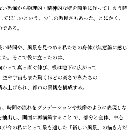
ない恐怖から物理的・精神的な壁を簡単に作ってしまう時
有してほしいという、少しの傲慢さもあった。とにかく、
のである。
⻑い時間や、⾵景を⾒つめる私たちの⾝体が無意識に感じ
えた。そこで役に⽴ったのは、
向かって真っ直ぐ伸び、根は地下に広がって
、空や宇宙もまた驚くほどの⾼さで私たちの
積み上げられ、都市の景観を構成する。
き、時間の流れをグラデーションや残像のように表現しな
を抽出し、画⾯に再構築すること で、部分と全体、中⼼
れが今の私にとって最も適した「新しい⾵景」の描き⽅だ