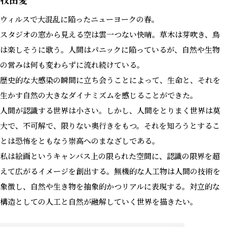
ウィルスで大混乱に陥ったニューヨークの春。
スタジオの窓から見える空は雲一つない快晴。草木は芽吹き、鳥
は楽しそうに歌う。人間はパニックに陥っているが、自然や生物
の営みは何も変わらずに流れ続けている。
歴史的な大感染の瞬間に立ち会うことによって、生命と、それを
生かす自然の大きなダイナミズムを感じることができた。
人間が認識する世界は小さい。しかし、人間をとりまく世界は莫
大で、不可解で、限りない奥行きをもつ。それを知ろうとするこ
とは恐怖をともなう崇高へのまなざしである。
私は絵画というキャンバス上の限られた空間に、認識の限界を超
えて広がるイメージを創出する。無機的な人工物は人間の技術を
象徴し、自然や生き物を抽象的かつリアルに表現する。対立的な
構造としての人工と自然が融解していく世界を描きたい。