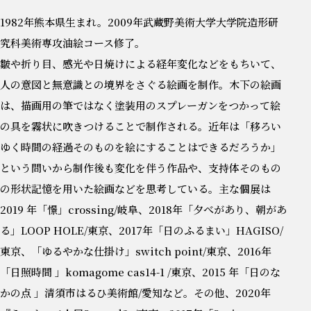
1982年熊本県生まれ。2009年武蔵野美術大学大学院造形研
究科美術専攻油絵コース修了。
皺や折り目、感光や日焼けによる経年変化などをもちいて、
人の意図と無意識との境界をさぐる絵画を制作。木下の絵画
は、描画用の筆ではなく塗装用のスプレーガンをつかって絵
の具を霧状に吹きつけることで制作される。近年は「移ろい
ゆく時間の経過そのものを絵にすることはできるだろうか」
という問いから制作後も変化を伴う作品や、支持体そのもの
の形状記憶を用いた絵画などを思考している。主な個展は
2019 年「憬」crossing/岐阜、2018年「夕べがあり、朝があ
る」LOOP HOLE/東京、2017年「日のふるまい」HAGISO/
東京、「ゆるやかな仕掛け」switch point/東京、2016年
「日照時間 」komagome cas14-1 /東京、2015 年「日のな
かの点 」清須市はるひ美術館/愛知など。その他、2020年