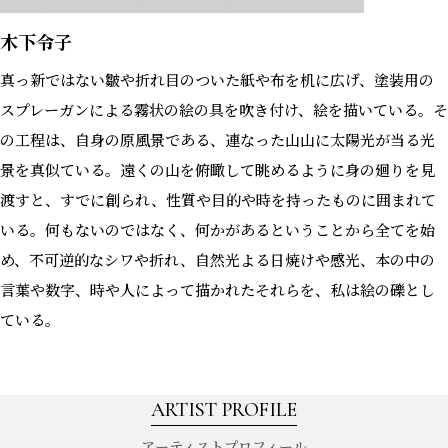
木下令子
真っ新ではない皺や折れ目のついた紙や布を机に広げ、塗装用の
スプレーガンによる霧状の絵の具を吹き付け、絵を描いている。そ
の工程は、自身の原風景である、連なった山山に太陽光が当る光
景を真似ている。遠くの山を俯瞰して眺めるように身の廻りを見
渡すと、すでに創られ、性質や目的や時を持ったものに囲まれて
いる。何もないのではなく、何かがあるということから全てを始
め、不可逆的なシワや折れ、自然光よる日焼けや感光、本の中の
言葉や数字、時や人によって描かれたそれらを、私は絵の礫とし
ている。
ARTIST PROFILE
アーティストプロフィール